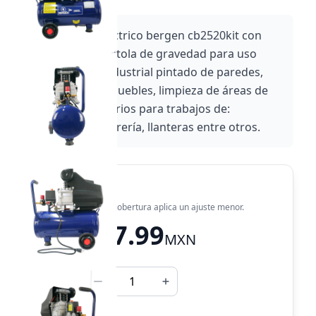
Compresor eléctrico bergen cb2520kit con
manguera y pistola de gravedad para uso
doméstico e industrial pintado de paredes,
barnizado de muebles, limpieza de áreas de
trabajo. necesarios para trabajos de:
carpintería, herrería, llanteras entre otros.
¡Envío gratis!
En zonas fuera de cobertura aplica un ajuste menor.
$ 2,237.99
MXN
Cantidad:
¡Últimas piezas!