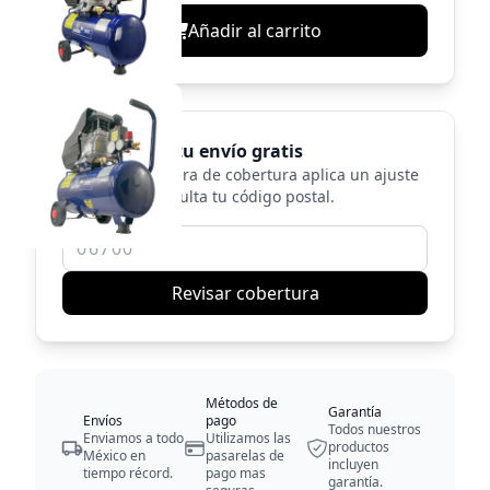
Añadir al carrito
Confirma tu envío gratis
En zonas fuera de cobertura aplica un ajuste
menor. Consulta tu código postal.
Revisar cobertura
Métodos de
Garantía
Envíos
pago
Todos nuestros
Enviamos a todo
Utilizamos las
productos
México en
pasarelas de
incluyen
tiempo récord.
pago mas
garantía.