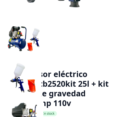
Compresor eléctrico
bergen cb2520kit 25l + kit
pistola de gravedad
c/crek 2 hp 110v
SKU: CB2520KIT
✓ En stock