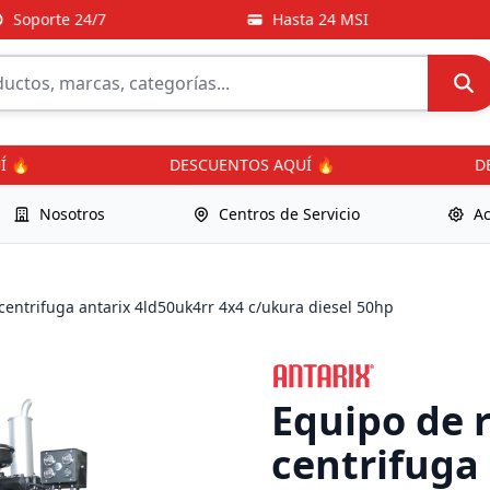
oporte 24/7
Hasta 24 MSI

DESCUENTOS AQUÍ 🔥
DESC
Nosotros
Centros de Servicio
Ac
centrifuga antarix 4ld50uk4rr 4x4 c/ukura diesel 50hp
Equipo de r
centrifuga