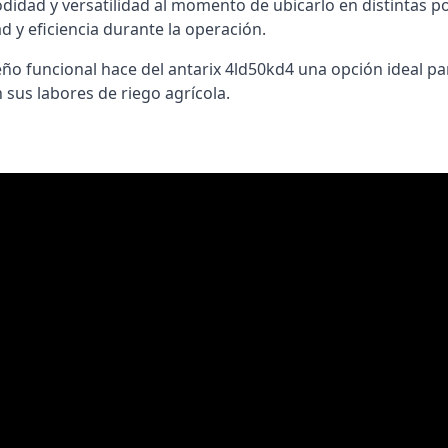
idad y versatilidad al momento de ubicarlo en distintas p
 y eficiencia durante la operación.
seño funcional hace del antarix 4ld50kd4 una opción ideal p
 sus labores de riego agrícola.